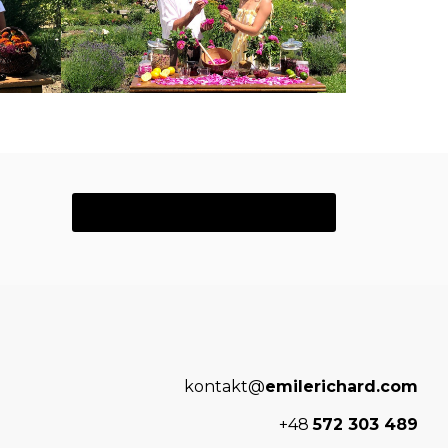
Kliknij tutaj
kontakt@
emilerichard.com
+48
572 303 489